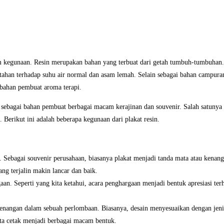
 kegunaan. Resin merupakan bahan yang terbuat dari getah tumbuh-tumbuhan.
tahan terhadap suhu air normal dan asam lemah. Selain sebagai bahan campuran
 bahan pembuat aroma terapi.
in sebagai bahan pembuat berbagai macam kerajinan dan souvenir. Salah satun
. Berikut ini adalah beberapa kegunaan dari plakat resin.
. Sebagai souvenir perusahaan, biasanya plakat menjadi tanda mata atau kenang
ng terjalin makin lancar dan baik.
an. Seperti yang kita ketahui, acara penghargaan menjadi bentuk apresiasi terha
menangan dalam sebuah perlombaan. Biasanya, desain menyesuaikan dengan jen
ita cetak menjadi berbagai macam bentuk.