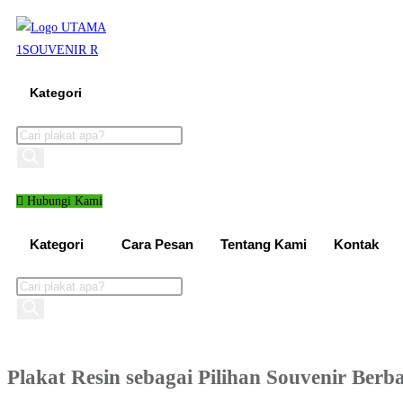
Skip
to
content
Kategori
Products
search
Hubungi Kami
Kategori
Cara Pesan
Tentang Kami
Kontak
Products
search
Plakat Resin sebagai Pilihan Souvenir Berb