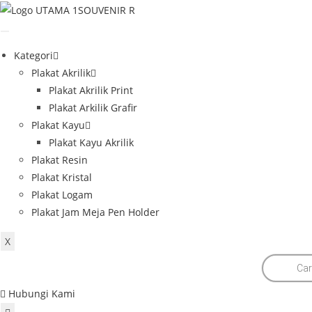
Skip
to
content
Kategori
Plakat Akrilik
Plakat Akrilik Print
Plakat Arkilik Grafir
Plakat Kayu
Plakat Kayu Akrilik
Plakat Resin
Plakat Kristal
Plakat Logam
Plakat Jam Meja Pen Holder
X
Products
search
Hubungi Kami