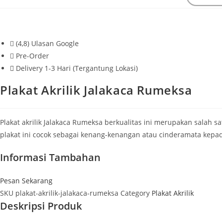
Beranda
>
Plakat Akrilik
>
Plakat Akrilik Jalakaca Rumeksa
(4,8) Ulasan Google
Pre-Order
Delivery 1-3 Hari (Tergantung Lokasi)
Plakat Akrilik Jalakaca Rumeksa
Plakat akrilik Jalakaca Rumeksa berkualitas ini merupakan salah
plakat ini cocok sebagai kenang-kenangan atau cinderamata kepada
Informasi Tambahan
Pesan Sekarang
SKU
plakat-akrilik-jalakaca-rumeksa
Category
Plakat Akrilik
Deskripsi Produk