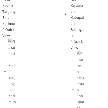
Quick
View
Quick
View