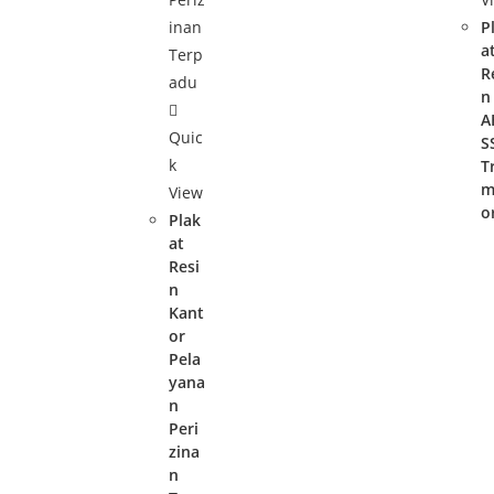
P
a
R
n
A
Quic
S
k
T
m
View
o
Plak
at
Resi
n
Kant
or
Pela
yana
n
Peri
zina
n