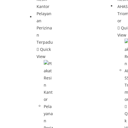
Qui
View
Quick
View
Q
k
V