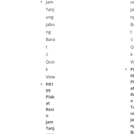
Q
k
Quic
V
k
P
0
View
P
PR1
a
09
R
Plak
n
at
T
Resi
u
n
J
Jam
n
Tanj
B