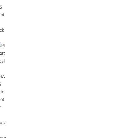
ck
uic
iew