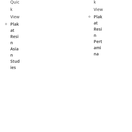
Quic
k
k
View
View
Plak
at
Plak
Resi
at
n
Resi
Pert
n
ami
Asia
na
n
Stud
ies