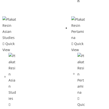
n
Quick
Quick
View
View
Quic