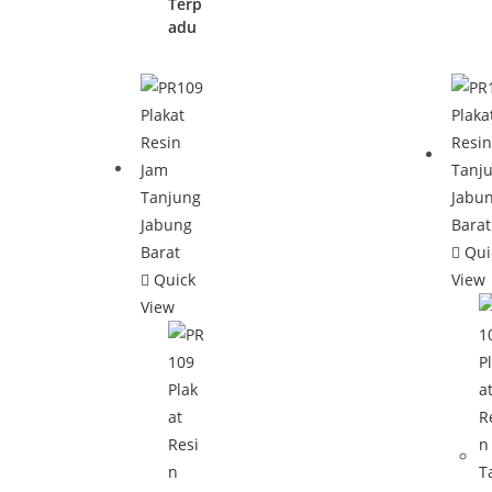
Terp
adu
Qui
Quick
View
View