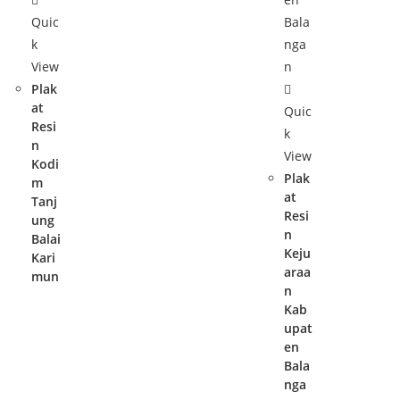
Quic
k
View
Plak
at
Quic
Resi
k
n
View
Kodi
Plak
m
at
Tanj
Resi
ung
n
Balai
Keju
Kari
araa
mun
n
Kab
upat
en
Bala
nga