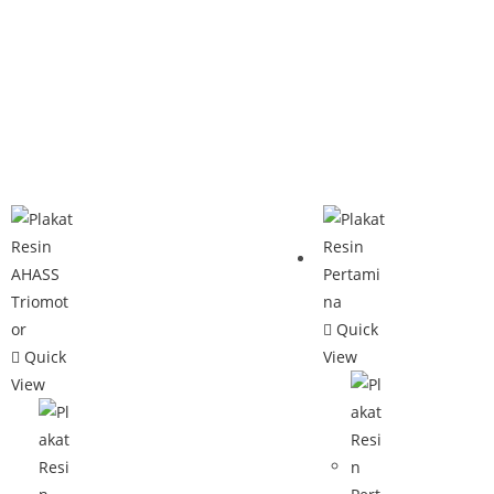
Quick
Quick
View
View