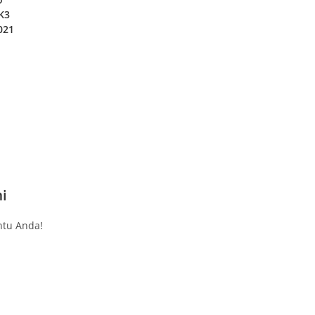
K3
021
i
tu Anda!