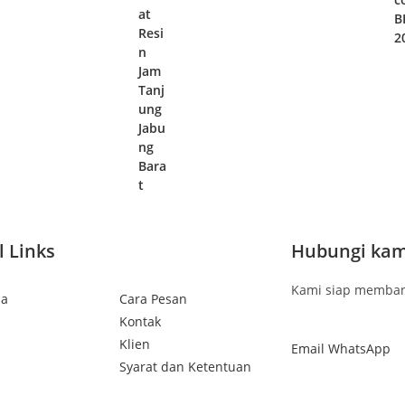
at
B
Resi
2
n
Jam
Tanj
ung
Jabu
ng
Bara
t
l Links
Hubungi kam
Kami siap memban
da
Cara Pesan
Kontak
Klien
Email
WhatsApp
Syarat dan Ketentuan