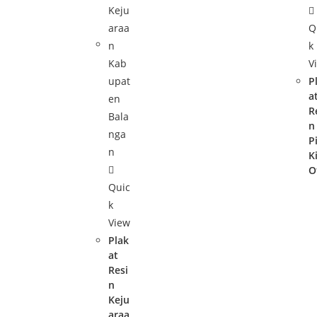
Q
k
V
P
a
R
n
P
K
O
Quic
k
View
Plak
at
Resi
n
Keju
araa