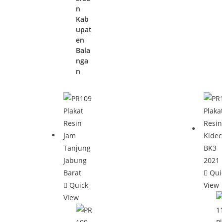
n
Kab
upat
en
Bala
nga
n
Qui
Quick
View
View