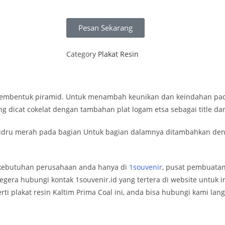
Pesan Sekarang
Category
Plakat Resin
g membentuk piramid. Untuk menambah keunikan dan keindahan pada
 dicat cokelat dengan tambahan plat logam etsa sebagai title dar
beludru merah pada bagian Untuk bagian dalamnya ditambahkan deng
n kebutuhan perusahaan anda hanya di
1souvenir
, pusat pembuata
egera hubungi kontak 1souvenir.id yang tertera di website untu
erti plakat resin Kaltim Prima Coal ini, anda bisa hubungi kami lan