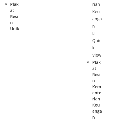
Plak
at
Resi
n
Unik
Quic
k
View
Plak
at
Resi
n
Kem
ente
rian
Keu
anga
n