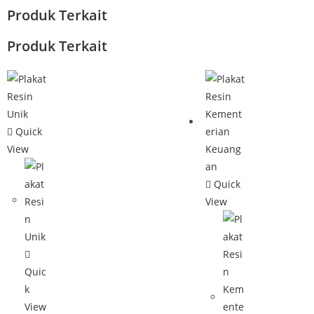
Produk Terkait
Produk Terkait
Quick
View
Quick
View
Quic
k
View