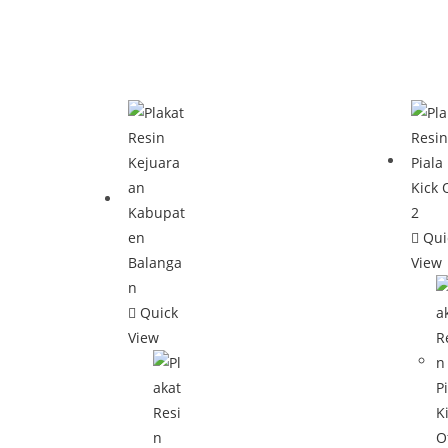
Qui
View
Quick
View