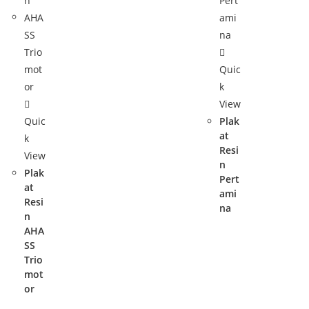
Quic
k
View
Quic
Plak
at
k
Resi
View
n
Plak
Pert
at
ami
Resi
na
n
AHA
SS
Trio
mot
or