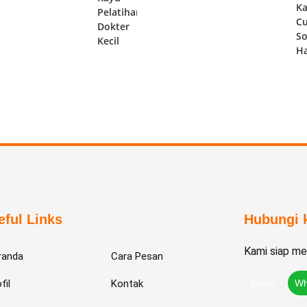
Ka
Pelatihan
Cu
Dokter
S
Kecil
Ha
eful Links
Hubungi 
Kami siap m
randa
Cara Pesan
fil
Kontak
Email
Wh