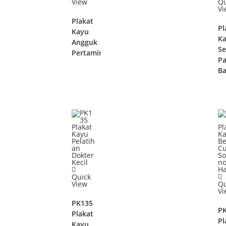
View
Qu
Vi
Plakat
Pl
Kayu
K
Angguk
Se
Pertamina
Pa
Ba
Quick
View
Qu
Vi
PK135
P
Plakat
Pl
Kayu