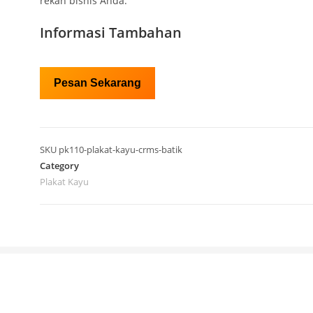
rekan bisnis Anda.
Informasi Tambahan
Pesan Sekarang
SKU
pk110-plakat-kayu-crms-batik
Category
Plakat Kayu