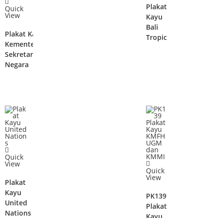
Plakat
Quick
View
Kayu
Bali
Plakat Kayu
Tropic
Kementerian
Sekretariat
Negara
Quick
View
Quick
View
Plakat
Kayu
PK139
United
Plakat
Nations
Kayu