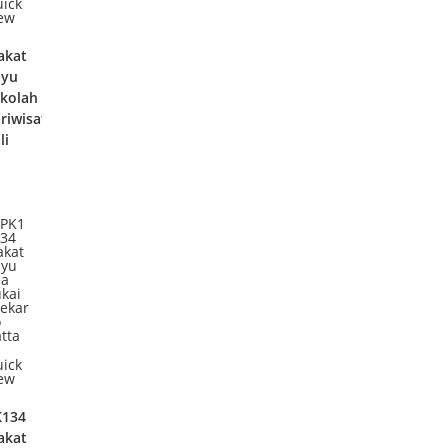
ick
ew
akat
ayu
kolah
riwisata
li
ick
ew
K134
akat