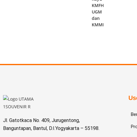
KMFH
UGM
dan
KMMI
Us
Be
Jl. Gatotkaca No. 409, Jurugentong,
Pro
Banguntapan, Bantul, D.I.Yogyakarta – 55198.