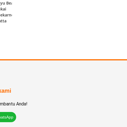
yu Bea
kai
oekarno
tta
kami
embantu Anda!
atsApp