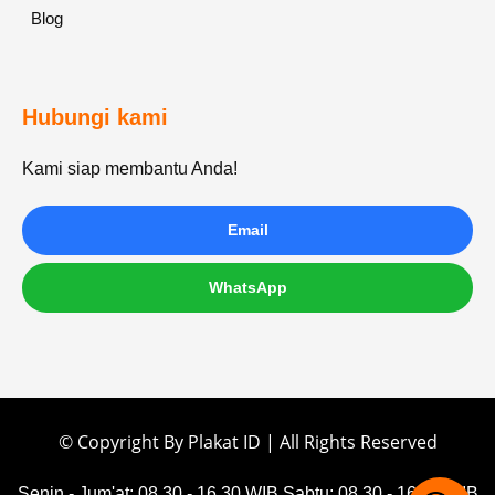
Blog
Hubungi kami
Kami siap membantu Anda!
Email
WhatsApp
© Copyright By Plakat ID | All Rights Reserved
Senin - Jum'at: 08.30 - 16.30 WIB
Sabtu: 08.30 - 16.00 WIB