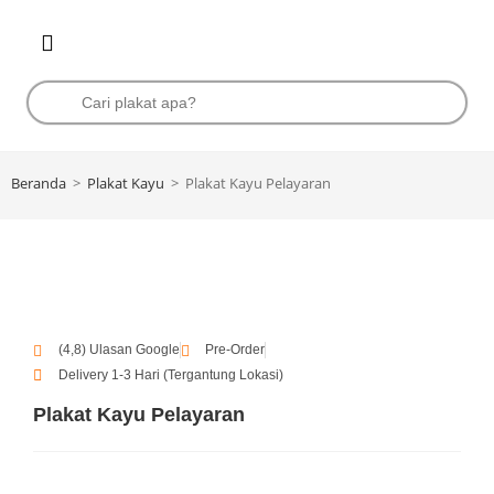
Beranda
>
Plakat Kayu
>
Plakat Kayu Pelayaran
(4,8) Ulasan Google
Pre-Order
Delivery 1-3 Hari (Tergantung Lokasi)
Plakat Kayu Pelayaran