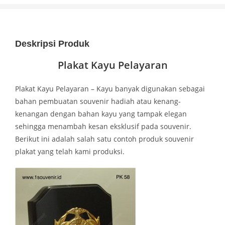
Deskripsi Produk
Plakat Kayu Pelayaran
Plakat Kayu Pelayaran – Kayu banyak digunakan sebagai
bahan pembuatan souvenir hadiah atau kenang-
kenangan dengan bahan kayu yang tampak elegan
sehingga menambah kesan eksklusif pada souvenir.
Berikut ini adalah salah satu contoh produk souvenir
plakat yang telah kami produksi.