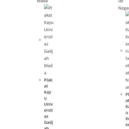
Plak
at
Kay
P
u
a
Univ
K
ersit
u
as
K
Gadj
e
ah