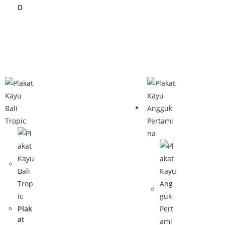
D
Plak
at