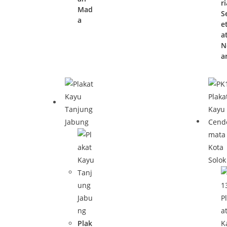
r
Mad
S
a
e
a
N
a
Plak