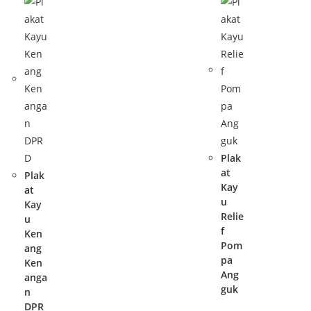
Plak
at
Plak
Kay
at
u
Kay
Relie
u
f
Ken
Pom
ang
pa
Ken
Ang
anga
guk
n
DPR