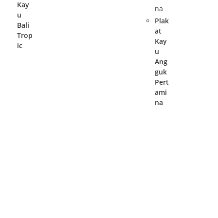
Kay
u
Plak
Bali
at
Trop
Kay
ic
u
Ang
guk
Pert
ami
na