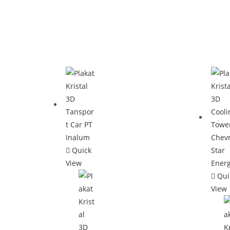
Quick
View
Qui
View