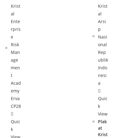
Quic
k
View
Quic
Plak
at
k
Krist
View