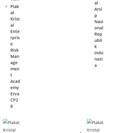
al
Plak
Arsi
at
p
Krist
Nasi
al
onal
Ente
Rep
rpris
ubli
e
k
Risk
Indo
Man
nesi
age
a
men
t
Acad
emy
Erva
CP2
8