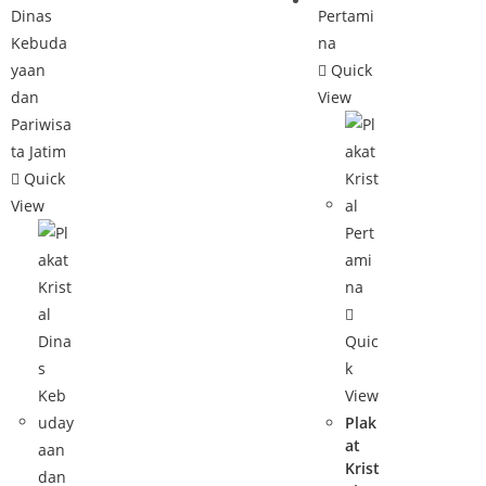
Quick
View
Quick
View
Quic
k
View
Plak
at
Krist