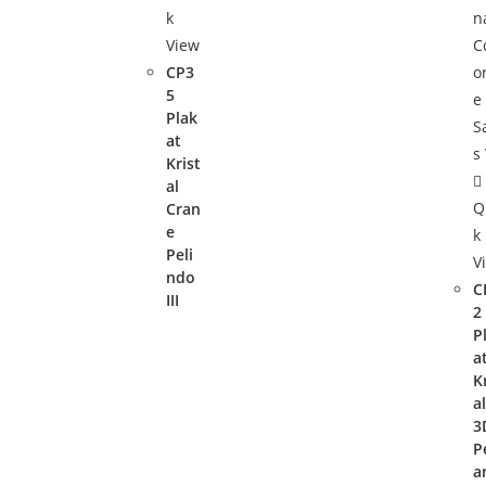
k
View
CP3
5
Plak
at
Krist
al
Q
Cran
e
k
Peli
V
ndo
C
III
2
P
a
K
a
3
P
a