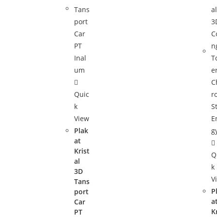
Quic
k
View
Plak
at
Krist
Q
al
k
3D
V
Tans
P
port
a
Car
K
PT