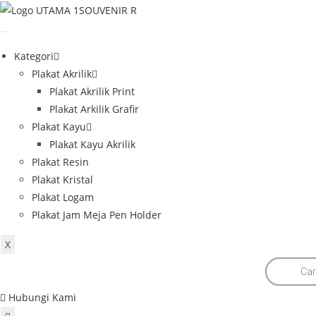
Skip
to
content
Kategori
Plakat Akrilik
Plakat Akrilik Print
Plakat Arkilik Grafir
Plakat Kayu
Plakat Kayu Akrilik
Plakat Resin
Plakat Kristal
Plakat Logam
Plakat Jam Meja Pen Holder
X
Products
search
Hubungi Kami