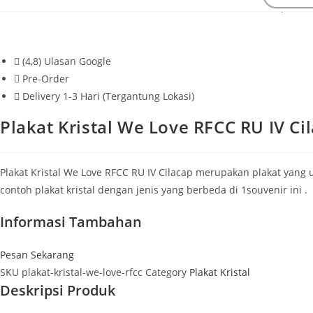
Beranda
>
Plakat Kristal
>
Plakat Kristal We Love RFCC RU IV Cilacap CP31
(4,8) Ulasan Google
Pre-Order
Delivery 1-3 Hari (Tergantung Lokasi)
Plakat Kristal We Love RFCC RU IV Ci
Plakat Kristal We Love RFCC RU IV Cilacap merupakan plakat yang 
contoh plakat kristal dengan jenis yang berbeda di 1souvenir ini .
Informasi Tambahan
Pesan Sekarang
SKU
plakat-kristal-we-love-rfcc
Category
Plakat Kristal
Deskripsi Produk