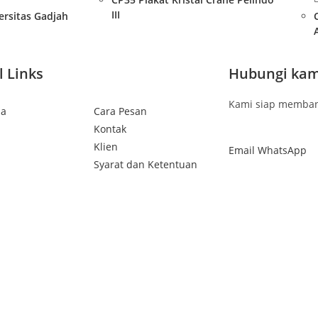
III
versitas Gadjah
l Links
Hubungi kam
Kami siap memban
da
Cara Pesan
Kontak
Klien
Email
WhatsApp
Syarat dan Ketentuan