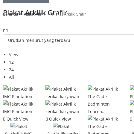
Plakat Arkilik Grafir
Beranda
>
Plakat Akrilik
>
Plakat Arkilik Grafir
View:
12
24
All
Quick View
Quick View